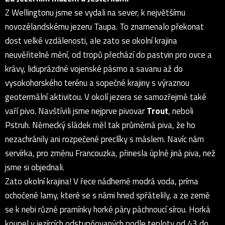
Z Wellingtonu jsme se vydali na sever, k největšímu
novozélandskému jezeru Taupa. To znamenalo překonat
dost velké vzdálenosti, ale zato se okolní krajina
neuvěřitelně mění, od tropů přechází do pastvin pro ovce a
krávy, liduprázdné vojenské pásmo a savanu až do
vysokohorského terénu a sopečné krajiny s výraznou
geotermální aktivitou. V okolí jezera se samozřejmě také
vaří pivo. Navštívili jsme nejprve pivovar
Trout
, neboli
Pstruh. Německý sládek měl tak průměrná piva, že ho
nezachránily ani rozpečené preclíky s máslem. Navíc nám
servírka, pro změnu Francouzka, přinesla úplně jiná piva, než
jsme si objednali.
Zato okolní krajina! V řece nádherně modrá voda, príma
ochočené lamy, které se s námi hned spřátelily, a ze země
se k nebi různě pramínky horké páry páchnoucí sírou. Horká
koupel v jezírcích odstupňovaných podle teploty od 43 do