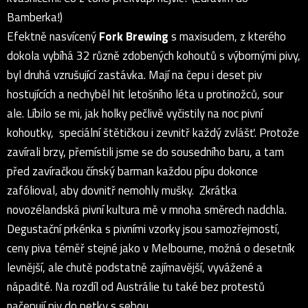
Bamberka!)
Efektně nasvícený
Fork Brewing
s maxisudem, z kterého
dokola vybíhá 32 různě zdobených kohoutů s výbornými pivy,
byl druhá vzrušující zastávka. Mají na čepu i deset piv
hostujících a nechyběl hit letošního léta u protinožců, sour
ale. Líbilo se mi, jak holky pečlivě vyčistily na noc pivní
kohoutky, speciální štětičkou i zevnitř každý zvlášť. Protože
zavírali brzy, přemístili jsme se do sousedního baru, a tam
před zavíračkou čínský barman každou pípu dokonce
zafólioval, aby dovnitř nemohly mušky. Zkrátka
novozélandská pivní kultura mě v mnoha směrech nadchla.
Degustační prkénka s pivními vzorky jsou samozřejmostí,
ceny piva téměř stejné jako v Melbourne, možná o desetník
levnější, ale chutě podstatně zajímavější, vyvážené a
nápadité. Na rozdíl od Austrálie tu také bez protestů
načepují piv do petky s sebou.