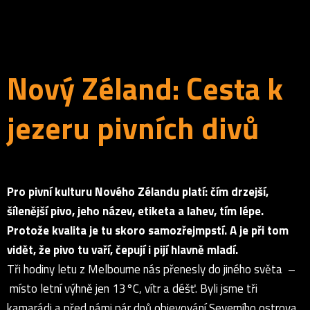
Nový Zéland: Cesta k
jezeru pivních divů
Pro pivní kulturu Nového Zélandu platí: čím drzejší,
šílenější pivo, jeho název, etiketa a lahev, tím lépe.
Protože kvalita je tu skoro samozřejmpstí. A je při tom
vidět, že pivo tu vaří, čepují i pijí hlavně mladí.
Tři hodiny letu z Melbourne nás přenesly do jiného světa –
místo letní výhně jen 13°C, vítr a déšť. Byli jsme tři
kamarádi a před námi pár dnů objevování Severního ostrova,