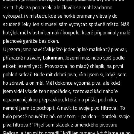
37°C byla za poplatek, ale člověk se mohl zadarmo
vykoupat i v místech, kde se horké prameny vlévaly do
studené řeky. Jen si musel sám vychytat správné místo. Náš
hotýlek měl vlastní termální koupele, které připomínaly malé
plechové garáže bez oken.
U jezera jsme navštívili ještě jeden úplně malinkatý pivovar,
příznačně nazvaný
Lakeman
, Jezerní muž, nebo spíš podle
etiket Jezerní yetti. Provozoval ho mladý chlapík, na první
pohled srdcař. Bude mít dobrá piva, říkal jsem si, když jsem
ho zdravil, a on měl. Měl dokonce výborná piva, ale když
jsem viděl všude ten nepořádek, zcezovací káď nahoře
ucpanou nějakou přepravkou, která mu přišla pod ruku,
nemohl jsem to pochopit. A navíc to svoje pivo filtroval. To
bylo prostě neuvěřitelné, on v tom – pardon – bordelu svoje
piva filtroval! ´Přijel sem sládek z amerického pivovaru
Pelican, a ten mi to poradil,´ krčil jen rameny, když jsme se ho