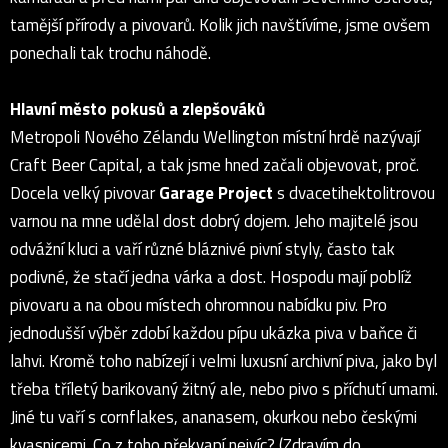
tamější přírody a pivovarů. Kolik jich navštívíme, jsme ovšem
ponechali tak trochu náhodě.
Hlavní město pokusů a zlepšováků
Metropoli Nového Zélandu Wellington místní hrdě nazývají
Craft Beer Capital, a tak jsme hned začali objevovat, proč.
Docela velký pivovar
Garage Project
s dvacetihektolitrovou
varnou na mne udělal dost dobrý dojem. Jeho majitelé jsou
odvážní kluci a vaří různé bláznivé pivní styly, často tak
podivné, že stačí jedna várka a dost. Hospodu mají poblíž
pivovaru a na obou místech ohromnou nabídku piv. Pro
jednodušší výběr zdobí každou pípu ukázka piva v baňce či
lahvi. Kromě toho nabízejí i velmi luxusní archivní piva, jako byl
třeba tříletý barikovaný žitný ale, nebo pivo s příchutí umami.
Jiné tu vaří s cornflakes, ananasem, okurkou nebo českými
kvasnicemi. Co z toho překvapí nejvíc? (Zdravím do