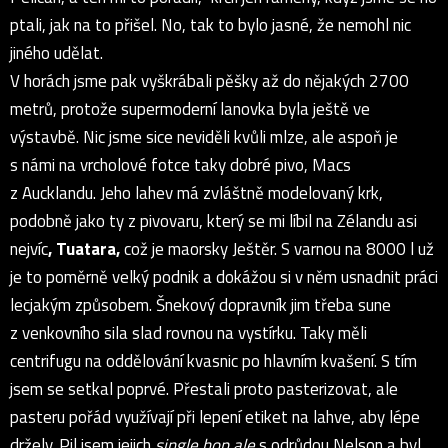
ptali, jak na to přišel. No, tak to bylo jasné, že nemohl nic
jiného udělat.
V horách jsme pak vyškrábali pěšky až do nějakých 2700
metrů, protože supermoderní lanovka byla ještě ve
výstavbě. Nic jsme sice neviděli kvůli mlze, ale aspoň je
s námi na vrcholové fotce taky dobré pivo, Macs
z Aucklandu. Jeho lahev má zvláštně modelovaný krk,
podobně jako ty z pivovaru, který se mi líbil na Zélandu asi
nejvíc
, Tuatara,
což je maorsky Ještěr. S varnou na 8000 l už
je to poměrně velký podnik a dokážou si v něm usnadnit práci
lecjakým způsobem. Šnekový dopravník jim třeba sune
z venkovního sila slad rovnou na vystírku. Taky měli
centrifugu na oddělování kvasnic po hlavním kvašení. S tím
jsem se setkal poprvé. Přestali proto pasterizovat, ale
pasteru pořád využívají při lepení etiket na lahve, aby lépe
držely. Pil jsem jejich
single hop ale
s odrůdou Nelson a byl