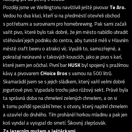
Později jsme ve Wellingtonu navštívili ještě pivovar
Te Aro.
Vedou ho dva kluci, kteří si na předměstí otevřeli obchod
s potřebami a surovinami pro homebrewing. Pak sami začali
vařit pivo, které bylo tak dobré, že jim město nabídlo uhradit
stěhování jejich podniku do centra, aby turisté měli v Hlavním
městě craft beeru o atrakci víc. Využili to, samozřejmě, a
pokračují neúnavně v takových kouscích, jako je pivo s karí,
které jsem jen očichal. Pivní bar
HUSK
byl spojený s pražírnou
kávy a pivovarem
CHoice Bros
s varnou na 500 litrů.
Skamarádil jsem se s jejich sládkem, který vařil velmi dobré
jogurtové pivo. Vypadalo trochu jako růžový sekt. Právě byla
ta správná doba na chmelení zelených chmelem, a on si
k tomu pořídil speciální hrnec s otvory, který naplnil chmelem
a uzavřel do druhého. Tím proháněl horkou mladinu a pak jen
koš vyndal a vysypal do smetí. Šikovný zlepšovák.
Za Jezerním mužem a Ještěrkami