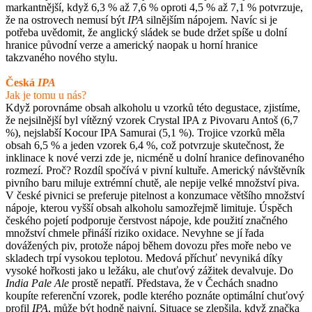
markantnější, když 6,3 % až 7,6 % oproti 4,5 % až 7,1 % potvrzuje,
že na ostrovech nemusí být
IPA
silnějším nápojem. Navíc si je
potřeba uvědomit, že anglický sládek se bude držet spíše u dolní
hranice původní verze a americký naopak u horní hranice
takzvaného nového stylu.
Česká
IPA
Jak je tomu u nás?
Když porovnáme obsah alkoholu u vzorků této degustace, zjistíme,
že nejsilnější byl vítězný vzorek Crystal IPA z Pivovaru Antoš (6,7
%), nejslabší Kocour IPA Samurai (5,1 %). Trojice vzorků měla
obsah 6,5 % a jeden vzorek 6,4 %, což potvrzuje skutečnost, že
inklinace k nové verzi zde je, nicméně u dolní hranice definovaného
rozmezí. Proč? Rozdíl spočívá v pivní kultuře. Americký návštěvník
pivního baru miluje extrémní chutě, ale nepije velké množství piva.
V české pivnici se preferuje pitelnost a konzumace většího množství
nápoje, kterou vyšší obsah alkoholu samozřejmě limituje. Úspěch
českého pojetí podporuje čerstvost nápoje, kde použití značného
množství chmele přináší riziko oxidace. Nevyhne se jí řada
dovážených piv, protože nápoj během dovozu přes moře nebo ve
skladech trpí vysokou teplotou. Medová příchuť nevyniká díky
vysoké hořkosti jako u ležáku, ale chuťový zážitek devalvuje. Do
India Pale Ale
prostě nepatří. Představa, že v Čechách snadno
koupíte referenční vzorek, podle kterého poznáte optimální chuťový
profil
IPA
, může být hodně naivní. Situace se zlepšila, když značka