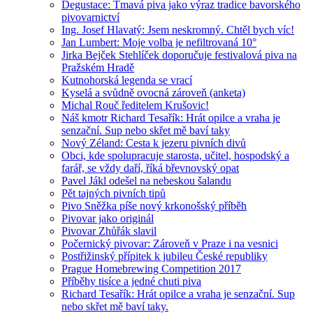
Degustace: Tmavá piva jako výraz tradice bavorského
pivovarnictví
Ing. Josef Hlavatý: Jsem neskromný. Chtěl bych víc!
Jan Lumbert: Moje volba je nefiltrovaná 10°
Jirka Bejček Stehlíček doporučuje festivalová piva na
Pražském Hradě
Kutnohorská legenda se vrací
Kyselá a svůdně ovocná zároveň (anketa)
Michal Rouč ředitelem Krušovic!
Náš kmotr Richard Tesařík: Hrát opilce a vraha je
senzační. Sup nebo skřet mě baví taky
Nový Zéland: Cesta k jezeru pivních divů
Obci, kde spolupracuje starosta, učitel, hospodský a
farář, se vždy daří, říká břevnovský opat
Pavel Jákl odešel na nebeskou šalandu
Pět tajných pivních tipů
Pivo Sněžka píše nový krkonošský příběh
Pivovar jako originál
Pivovar Zhůřák slavil
Počernický pivovar: Zároveň v Praze i na vesnici
Postřižinský přípitek k jubileu České republiky
Prague Homebrewing Competition 2017
Příběhy tisíce a jedné chuti piva
Richard Tesařík: Hrát opilce a vraha je senzační. Sup
nebo skřet mě baví taky.