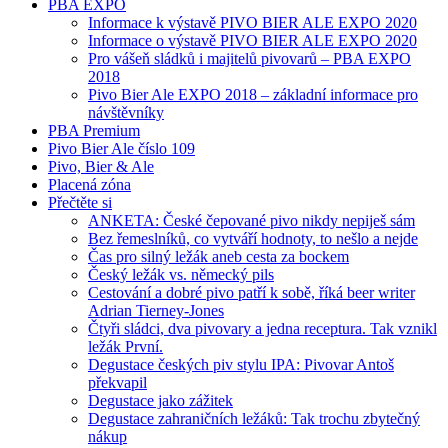
PBA EXPO
Informace k výstavě PIVO BIER ALE EXPO 2020
Informace o výstavě PIVO BIER ALE EXPO 2020
Pro vášeň sládků i majitelů pivovarů – PBA EXPO
2018
Pivo Bier Ale EXPO 2018 – základní informace pro
návštěvníky
PBA Premium
Pivo Bier Ale číslo 109
Pivo, Bier & Ale
Placená zóna
Přečtěte si
ANKETA: České čepované pivo nikdy nepiješ sám
Bez řemeslníků, co vytváří hodnoty, to nešlo a nejde
Čas pro silný ležák aneb cesta za bockem
Český ležák vs. německý pils
Cestování a dobré pivo patří k sobě, říká beer writer
Adrian Tierney-Jones
Čtyři sládci, dva pivovary a jedna receptura. Tak vznikl
ležák První.
Degustace českých piv stylu IPA: Pivovar Antoš
překvapil
Degustace jako zážitek
Degustace zahraničních ležáků: Tak trochu zbytečný
nákup