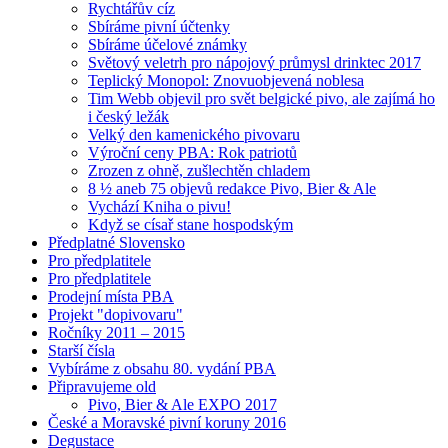
Rychtářův cíz
Sbíráme pivní účtenky
Sbíráme účelové známky
Světový veletrh pro nápojový průmysl drinktec 2017
Teplický Monopol: Znovuobjevená noblesa
Tim Webb objevil pro svět belgické pivo, ale zajímá ho
i český ležák
Velký den kamenického pivovaru
Výroční ceny PBA: Rok patriotů
Zrozen z ohně, zušlechtěn chladem
8 ½ aneb 75 objevů redakce Pivo, Bier & Ale
Vychází Kniha o pivu!
Když se císař stane hospodským
Předplatné Slovensko
Pro předplatitele
Pro předplatitele
Prodejní místa PBA
Projekt "dopivovaru"
Ročníky 2011 – 2015
Starší čísla
Vybíráme z obsahu 80. vydání PBA
Připravujeme old
Pivo, Bier & Ale EXPO 2017
České a Moravské pivní koruny 2016
Degustace