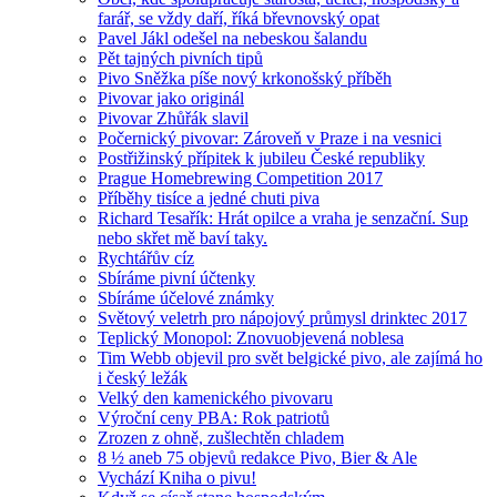
farář, se vždy daří, říká břevnovský opat
Pavel Jákl odešel na nebeskou šalandu
Pět tajných pivních tipů
Pivo Sněžka píše nový krkonošský příběh
Pivovar jako originál
Pivovar Zhůřák slavil
Počernický pivovar: Zároveň v Praze i na vesnici
Postřižinský přípitek k jubileu České republiky
Prague Homebrewing Competition 2017
Příběhy tisíce a jedné chuti piva
Richard Tesařík: Hrát opilce a vraha je senzační. Sup
nebo skřet mě baví taky.
Rychtářův cíz
Sbíráme pivní účtenky
Sbíráme účelové známky
Světový veletrh pro nápojový průmysl drinktec 2017
Teplický Monopol: Znovuobjevená noblesa
Tim Webb objevil pro svět belgické pivo, ale zajímá ho
i český ležák
Velký den kamenického pivovaru
Výroční ceny PBA: Rok patriotů
Zrozen z ohně, zušlechtěn chladem
8 ½ aneb 75 objevů redakce Pivo, Bier & Ale
Vychází Kniha o pivu!