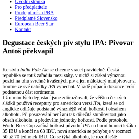
Úvodní stránka
Pro předplatitele
Prodejní místa PBA
Předplatné Slovensko
European Beer Star
Kontakt
Degustace českých piv stylu IPA: Pivovar
Antoš překvapil
Ke stylu
India Pale Ale
se chceme vracet pravidelně. Česká
republika se totiž zařadila mezi státy, v nichž si získal výraznou
pozici na trhu svrchně kvašených piv a jen málokterý minipivovar si
troufne ze své nabídky
IPA
vynechat. V řadě případů dokonce tvoří
podstatnou část sortimentu.
Již u minulých degustací jsme zdůrazňovali, že většina českých
sládků používá receptury pro americkou verzi
IPA
, která se od
anglické odlišuje podstatně výraznější vůní, hořkostí i obsahem
alkoholu. Při posuzování není ani tak důležitá stupňovitost jako
obsah alkoholu, a především jednotky hořkosti. Podle protokolu
World Beer Cup začíná hořkost původní
IPA
na horní hranici ležáku
35 IBU a končí na 63 IBU, nová americká se pohybuje v rozmezí
50 až 70 jednotek IBU. Co se týká alkoholu, je rozdíl ještě