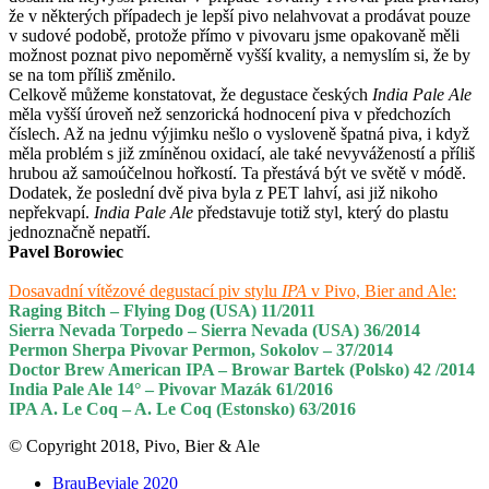
že v některých případech je lepší pivo nelahvovat a prodávat pouze
v sudové podobě, protože přímo v pivovaru jsme opakovaně měli
možnost poznat pivo nepoměrně vyšší kvality, a nemyslím si, že by
se na tom příliš změnilo.
Celkově můžeme konstatovat, že degustace českých
India Pale Ale
měla vyšší úroveň než senzorická hodnocení piva v předchozích
číslech. Až na jednu výjimku nešlo o vysloveně špatná piva, i když
měla problém s již zmíněnou oxidací, ale také nevyvážeností a příliš
hrubou až samoúčelnou hořkostí. Ta přestává být ve světě v módě.
Dodatek, že poslední dvě piva byla z PET lahví, asi již nikoho
nepřekvapí.
India Pale Ale
představuje totiž styl, který do plastu
jednoznačně nepatří.
Pavel Borowiec
Dosavadní vítězové degustací piv stylu
IPA
v Pivo, Bier and Ale:
Raging Bitch – Flying Dog (USA) 11/2011
Sierra Nevada Torpedo – Sierra Nevada (USA) 36/2014
Permon Sherpa Pivovar Permon, Sokolov – 37/2014
Doctor Brew American IPA – Browar Bartek (Polsko) 42 /2014
India Pale Ale 14° – Pivovar Mazák 61/2016
IPA A. Le Coq – A. Le Coq (Estonsko) 63/2016
© Copyright 2018, Pivo, Bier & Ale
BrauBeviale 2020