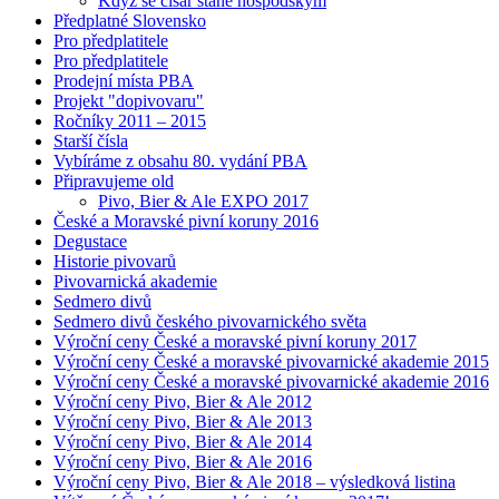
Když se císař stane hospodským
Předplatné Slovensko
Pro předplatitele
Pro předplatitele
Prodejní místa PBA
Projekt "dopivovaru"
Ročníky 2011 – 2015
Starší čísla
Vybíráme z obsahu 80. vydání PBA
Připravujeme old
Pivo, Bier & Ale EXPO 2017
České a Moravské pivní koruny 2016
Degustace
Historie pivovarů
Pivovarnická akademie
Sedmero divů
Sedmero divů českého pivovarnického světa
Výroční ceny České a moravské pivní koruny 2017
Výroční ceny České a moravské pivovarnické akademie 2015
Výroční ceny České a moravské pivovarnické akademie 2016
Výroční ceny Pivo, Bier & Ale 2012
Výroční ceny Pivo, Bier & Ale 2013
Výroční ceny Pivo, Bier & Ale 2014
Výroční ceny Pivo, Bier & Ale 2016
Výroční ceny Pivo, Bier & Ale 2018 – výsledková listina