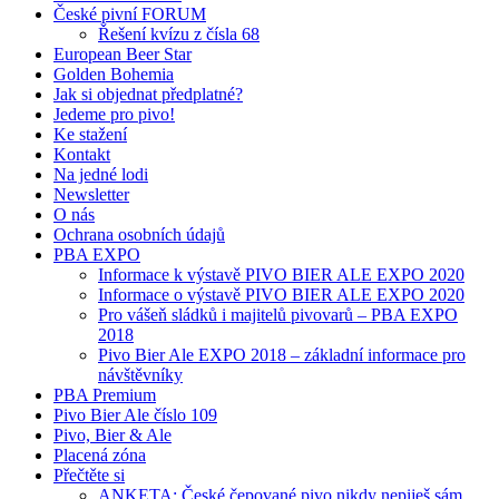
České pivní FORUM
Řešení kvízu z čísla 68
European Beer Star
Golden Bohemia
Jak si objednat předplatné?
Jedeme pro pivo!
Ke stažení
Kontakt
Na jedné lodi
Newsletter
O nás
Ochrana osobních údajů
PBA EXPO
Informace k výstavě PIVO BIER ALE EXPO 2020
Informace o výstavě PIVO BIER ALE EXPO 2020
Pro vášeň sládků i majitelů pivovarů – PBA EXPO
2018
Pivo Bier Ale EXPO 2018 – základní informace pro
návštěvníky
PBA Premium
Pivo Bier Ale číslo 109
Pivo, Bier & Ale
Placená zóna
Přečtěte si
ANKETA: České čepované pivo nikdy nepiješ sám