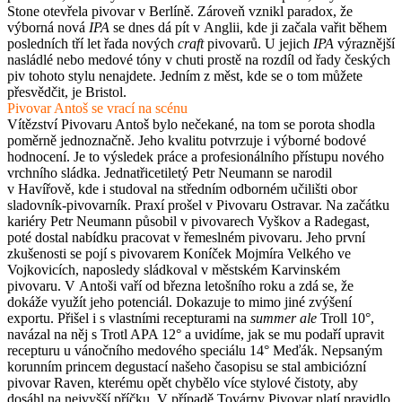
Stone otevřela pivovar v Berlíně. Zároveň vznikl paradox, že
výborná nová
IPA
se dnes dá pít v Anglii, kde ji začala vařit během
posledních tří let řada nových
craft
pivovarů. U jejich
IPA
výraznější
nasládlé nebo medové tóny v chuti prostě na rozdíl od řady českých
piv tohoto stylu nenajdete. Jedním z měst, kde se o tom můžete
přesvědčit, je Bristol.
Pivovar Antoš se vrací na scénu
Vítězství Pivovaru Antoš bylo nečekané, na tom se porota shodla
poměrně jednoznačně. Jeho kvalitu potvrzuje i výborné bodové
hodnocení. Je to výsledek práce a profesionálního přístupu nového
vrchního sládka. Jednatřicetiletý Petr Neumann se narodil
v Havířově, kde i studoval na středním odborném učilišti obor
sladovník-pivovarník. Praxí prošel v Pivovaru Ostravar. Na začátku
kariéry Petr Neumann působil v pivovarech Vyškov a Radegast,
poté dostal nabídku pracovat v řemeslném pivovaru. Jeho první
zkušenosti se pojí s pivovarem Koníček Mojmíra Velkého ve
Vojkovicích, naposledy sládkoval v městském Karvinském
pivovaru. V Antoši vaří od března letošního roku a zdá se, že
dokáže využít jeho potenciál. Dokazuje to mimo jiné zvýšení
exportu. Přišel i s vlastními recepturami na
summer ale
Troll 10°,
navázal na něj s Trotl APA 12° a uvidíme, jak se mu podaří upravit
recepturu u vánočního medového speciálu 14° Meďák. Nepsaným
korunním princem degustací našeho časopisu se stal ambiciózní
pivovar Raven, kterému opět chybělo více stylové čistoty, aby
dosáhl na nejvyšší příčku. V případě Továrny Pivovar platí pravidlo,