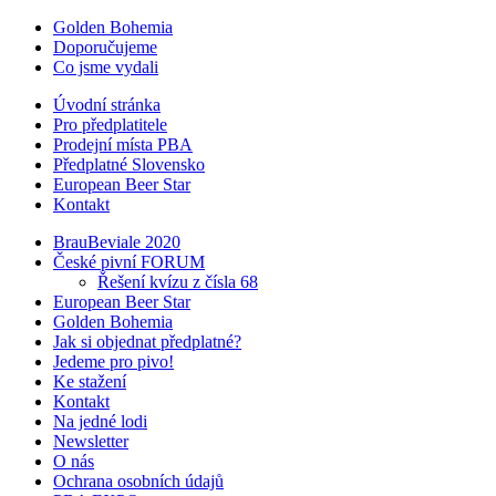
Golden Bohemia
Doporučujeme
Co jsme vydali
Úvodní stránka
Pro předplatitele
Prodejní místa PBA
Předplatné Slovensko
European Beer Star
Kontakt
BrauBeviale 2020
České pivní FORUM
Řešení kvízu z čísla 68
European Beer Star
Golden Bohemia
Jak si objednat předplatné?
Jedeme pro pivo!
Ke stažení
Kontakt
Na jedné lodi
Newsletter
O nás
Ochrana osobních údajů