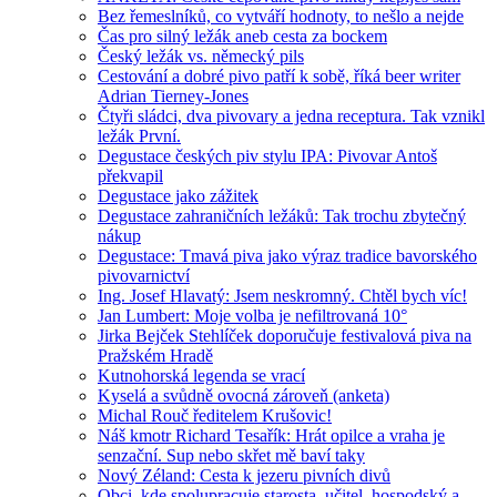
Bez řemeslníků, co vytváří hodnoty, to nešlo a nejde
Čas pro silný ležák aneb cesta za bockem
Český ležák vs. německý pils
Cestování a dobré pivo patří k sobě, říká beer writer
Adrian Tierney-Jones
Čtyři sládci, dva pivovary a jedna receptura. Tak vznikl
ležák První.
Degustace českých piv stylu IPA: Pivovar Antoš
překvapil
Degustace jako zážitek
Degustace zahraničních ležáků: Tak trochu zbytečný
nákup
Degustace: Tmavá piva jako výraz tradice bavorského
pivovarnictví
Ing. Josef Hlavatý: Jsem neskromný. Chtěl bych víc!
Jan Lumbert: Moje volba je nefiltrovaná 10°
Jirka Bejček Stehlíček doporučuje festivalová piva na
Pražském Hradě
Kutnohorská legenda se vrací
Kyselá a svůdně ovocná zároveň (anketa)
Michal Rouč ředitelem Krušovic!
Náš kmotr Richard Tesařík: Hrát opilce a vraha je
senzační. Sup nebo skřet mě baví taky
Nový Zéland: Cesta k jezeru pivních divů
Obci, kde spolupracuje starosta, učitel, hospodský a